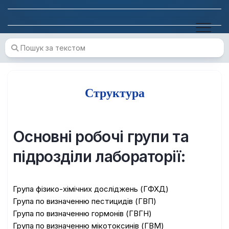
Skip
to
content
Структура
Основні робочі групи та
підрозділи лабораторії:
Група фізико-хімічних досліджень (ГФХД)
Група по визначенню пестицидів (ГВП)
Група по визначенню гормонів (ГВГН)
Група по визначенню мікотоксинів (ГВМ)