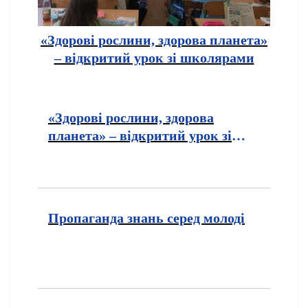
«Здорові рослини, здорова планета»
– відкритий урок зі школярами
«Здорові рослини, здорова
планета» – відкритий урок зі
школярами
Пропаганда знань серед молоді