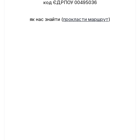
код ЄДРПОУ 00495036
як нас знайти (
прокласти маршрут
)