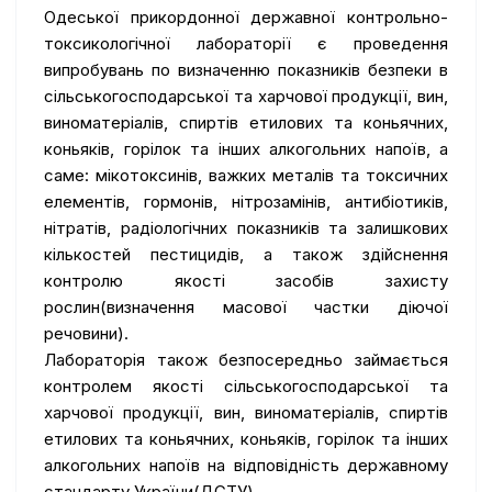
Одеської прикордонної державної контрольно-
токсикологічної лабораторії є проведення
випробувань по визначенню показників безпеки в
сільськогосподарської та харчової продукції, вин,
виноматеріалів, спиртів етилових та коньячних,
коньяків, горілок та інших алкогольних напоїв, а
саме: мікотоксинів, важких металів та токсичних
елементів, гормонів, нітрозамінів, антибіотиків,
нітратів, радіологічних показників та залишкових
кількостей пестицидів, а також здійснення
контролю якості засобів захисту
рослин(визначення масової частки діючої
речовини).
Лабораторія також безпосередньо займається
контролем якості сільськогосподарської та
харчової продукції, вин, виноматеріалів, спиртів
етилових та коньячних, коньяків, горілок та інших
алкогольних напоїв на відповідність державному
стандарту України(ДСТУ)