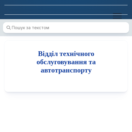
Skip
to
content
Відділ технічного
обслуговування та
автотранспорту